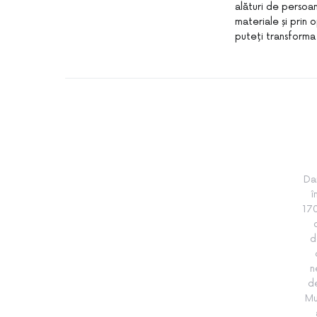
alături de persoa
materiale și prin 
puteți transforma
Da
î
170
d
n
de
Mu