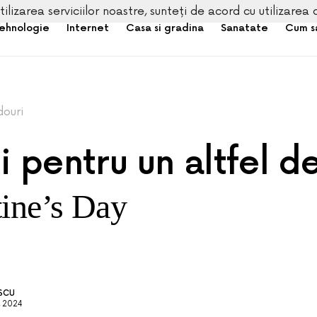
tilizarea serviciilor noastre, sunteți de acord cu utilizarea 
ehnologie
Internet
Casa si gradina
Sanatate
Cum s
ouri
i pentru un altfel d
tine’s Day
ESCU
, 2024