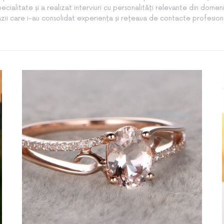
pecialitate și a realizat interviuri cu personalități relevante din domeni
zii care i-au consolidat experiența și rețeaua de contacte profesion