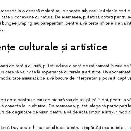
capadă la o cabană izolată sau o noapte sub cerul înstelat în cort 
tate și conexiune cu natura. De asemenea, puteți să optați pentru ac
 bungee jumping sau parapantism, pentru a vă testa limitele și a vă înt
ou.
nțe culturale și artistice
nați de artă și cultură, puteți aduce o notă de rafinament în ziua de 
i care să vă invite la experiențe culturale și artistice. Un abonament 
modalitate minunată de a vă bucura de interpretări și povești captiv
ți opta pentru un curs de pictură sau de sculptură în doi, pentru a v
 vă conecta la un alt nivel. De asemenea, puteți alege să participați la
urs de degustare de vinuri pentru a vă delecta simțurile într-un mod cu
entine’s Day poate fi momentul ideal pentru a împărtăși experiențe un