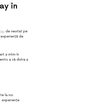
ay în
Day
de neuitat pe
o experiență de
t și intim în
ntru a vă distra și
te la noi
fi experiențe