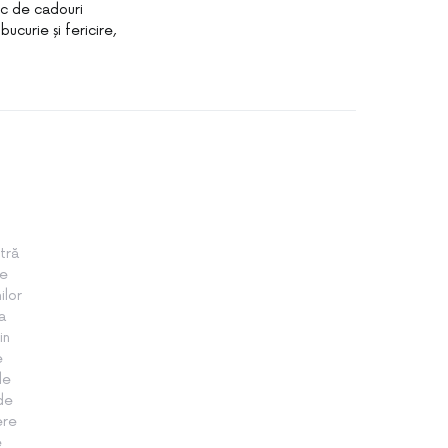
oc de cadouri
ucurie și fericire,
tră
te
ilor
a
in
e
le
 de
ere
e