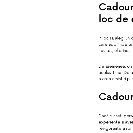
Cadouri
loc de 
În loc să alegi un
care să o împărtă
neuitat, oferindu-
De asemenea, o ses
același timp. De a
a crea amintiri pl
Cadour
Dacă sunteți pers
experiențe și ave
revigorante și rom