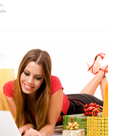
u,
ale.