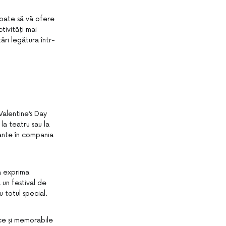
poate să vă ofere
tivități mai
ări legătura într-
Valentine’s Day
la teatru sau la
ante în compania
ă exprima
 un festival de
 totul special.
ice și memorabile