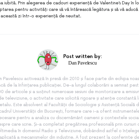
na iubită. Prin alegerea de cadouri experiență de Valentine’s Day în l
optarea pentru activități care să vă întărească legătura și să vă aducă b
 această zi într-o experiență de neuitat.
Post written by:
Dan Pavelescu
n Pavelescu activează în presă din 2010 și face parte din echipa noas
ncă de la înființarea publicației. De-a lungul colaborării a semnat pes
0 de articole și a susținut numeroase sesiuni de monitorizare a emisiun
de televiziune, o activitate care solicită rigoare și atenție constantă l
etaliu. Este absolvent al Facultății de Sociologie și Asistență Socială d
cadrul Universității din București, formare care i-a oferit instrumentel
ecesare pentru a analiza cu discernământ oamenii și contextele socia
spre care scrie. Și-a completat pregătirea profesională prin cursuri
ltimedia în domeniul Radio și Televiziune, dobândind astfel o înțeleg
aplicată a mecanismelor din industrie. A fost prezent la conferințe d