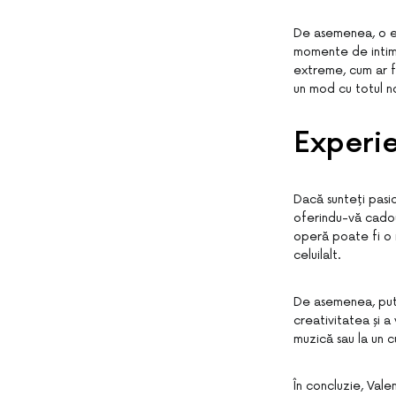
De asemenea, o es
momente de intimi
extreme, cum ar fi
un mod cu totul n
Experie
Dacă sunteți pasio
oferindu-vă cadour
operă poate fi o 
celuilalt.
De asemenea, pute
creativitatea și a
muzică sau la un c
În concluzie, Val