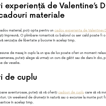
 experiență de Valentine’s D
cadouri materiale
 cadou material, poți opta pentru un
cadou experienta de Valentines 
șiți împreună. O plimbare romantică cu balonul cu aer cald poate fi 
vă senzația de libertate și bucurie în același timp.
iune de masaj în cuplu la un spa de lux poate oferi un moment relaxan
semenea, puteți alege să urmați un curs de gătit sau de dans în doi, pe
ine de veselie.
i de cuplu
oane aventuroase, puteți să vă oferiți
cadouri de cuplu
care să vă invi
nturi. Un weekend de drumeții în natură sau o excursie la munte pot 
antice în același timp.