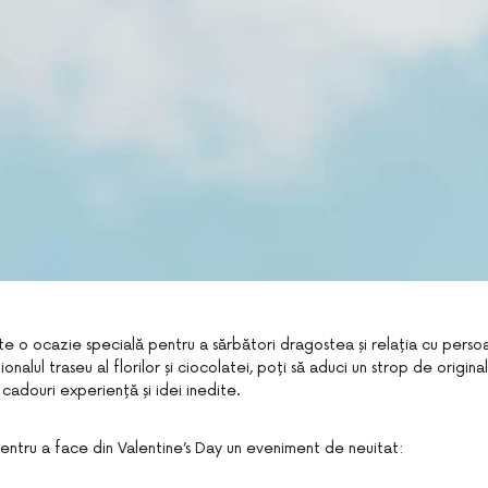
te o ocazie specială pentru a sărbători dragostea și relația cu perso
onalul traseu al florilor și ciocolatei, poți să aduci un strop de origina
r cadouri experiență și idei inedite.
 pentru a face din Valentine’s Day un eveniment de neuitat: