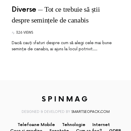
Diverse
Tot ce trebuie să știi
despre semințele de canabis
326 VIEWS
Dacă cauți sfaturi despre cum să alegi cele mai bune
semințe de canabis, ai ajuns la locul potrivit.…
SPINMAG
DESIGNED & DEVELOPED BY
SMARTSEOPACK.COM
Telefoane Mobile
Tehnologie
Internet
Casa si gradina
Sanatate
Cum sa fac?
GDPR