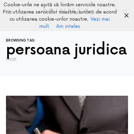
Cookie-urile ne ajută să livrăm serviciile noastre.
SPINMAG
Prin utilizarea serviciilor noastre, sunteți de acord
cu utilizarea cookie-urilor noastre.
Vezi mai
mult
Am inteles
BROWSING TAG
persoana juridica
1 POST