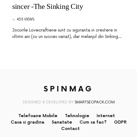
sincer -The Sinking City
453 VIEWS
Jocurile Lovecraftiene sunt cu siguranta in crestere in
ultimii ani (cu un succes variat), dar melanjul din Sinking…
SPINMAG
DESIGNED & DEVELOPED BY
SMARTSEOPACK.COM
Telefoane Mobile
Tehnologie
Internet
Casa si gradina
Sanatate
Cum sa fac?
GDPR
Contact