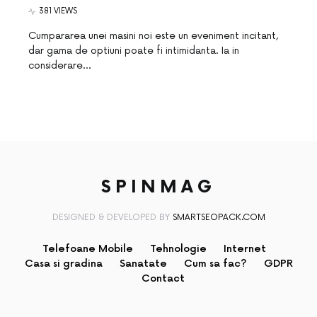
381 VIEWS
Cumpararea unei masini noi este un eveniment incitant,
dar gama de optiuni poate fi intimidanta. Ia in
considerare…
SPINMAG
DESIGNED & DEVELOPED BY
SMARTSEOPACK.COM
Telefoane Mobile
Tehnologie
Internet
Casa si gradina
Sanatate
Cum sa fac?
GDPR
Contact