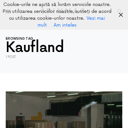
Cookie-urile ne ajută să livrăm serviciile noastre.
SPINMAG
Prin utilizarea serviciilor noastre, sunteți de acord
cu utilizarea cookie-urilor noastre.
Vezi mai
mult
Am inteles
BROWSING TAG
Kaufland
1 POST