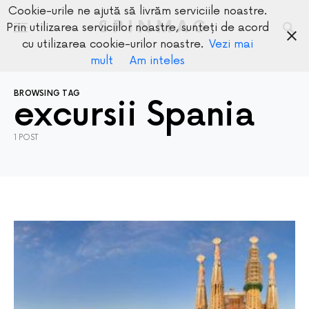
Cookie-urile ne ajută să livrăm serviciile noastre.
SPINMAG
Prin utilizarea serviciilor noastre, sunteți de acord
cu utilizarea cookie-urilor noastre.
Vezi mai
mult
Am inteles
BROWSING TAG
excursii Spania
1 POST