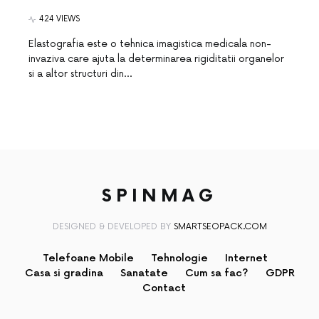
424 VIEWS
Elastografia este o tehnica imagistica medicala non-
invaziva care ajuta la determinarea rigiditatii organelor
si a altor structuri din…
SPINMAG
DESIGNED & DEVELOPED BY
SMARTSEOPACK.COM
Telefoane Mobile
Tehnologie
Internet
Casa si gradina
Sanatate
Cum sa fac?
GDPR
Contact