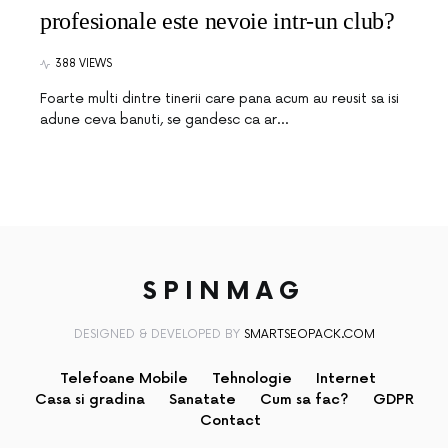
profesionale este nevoie intr-un club?
388 VIEWS
Foarte multi dintre tinerii care pana acum au reusit sa isi
adune ceva banuti, se gandesc ca ar…
SPINMAG
DESIGNED & DEVELOPED BY
SMARTSEOPACK.COM
Telefoane Mobile
Tehnologie
Internet
Casa si gradina
Sanatate
Cum sa fac?
GDPR
Contact