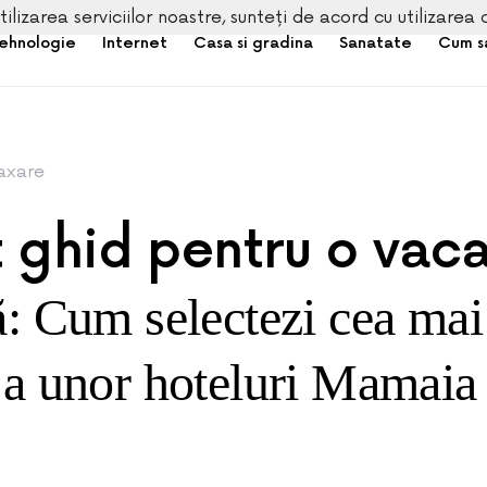
tilizarea serviciilor noastre, sunteți de acord cu utilizarea 
ehnologie
Internet
Casa si gradina
Sanatate
Cum s
axare
t ghid pentru o vac
ă: Cum selectezi cea ma
ă a unor hoteluri Mamai