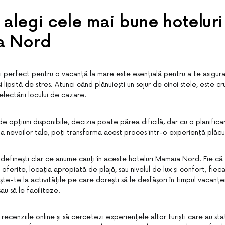
alegi cele mai bune hoteluri
a Nord
i perfect pentru o vacanță la mare este esențială pentru a te asigur
 lipsită de stres. Atunci când plănuiești un sejur de cinci stele, este cr
electării locului de cazare.
 opțiuni disponibile, decizia poate părea dificilă, dar cu o planifica
a nevoilor tale, poți transforma acest proces într-o experiență plăcu
ă definești clar ce anume cauți în aceste hoteluri Mamaia Nord. Fie că
 oferite, locația apropiată de plajă, sau nivelul de lux și confort, fiec
-te la activitățile pe care dorești să le desfășori în timpul vacanței
sau să le faciliteze.
 recenziile online și să cercetezi experiențele altor turiști care au stat