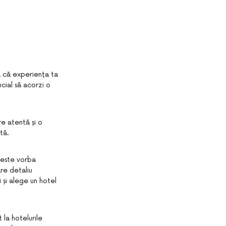
a că experiența ta
ucial să acorzi o
re atentă și o
tă.
 este vorba
are detaliu
 și alege un hotel
 la hotelurile