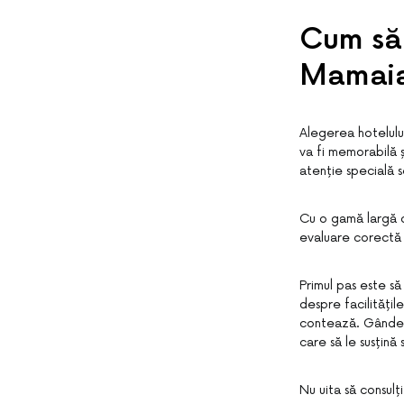
Cum să 
Mamai
Alegerea hotelulu
va fi memorabilă și
atenție specială s
Cu o gamă largă de
evaluare corectă 
Primul pas este s
despre facilitățile
contează. Gândește
care să le susțină 
Nu uita să consulți