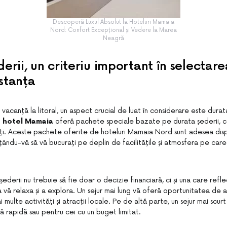
Descoperă Luxul Absolut la Hoteluri Mamaia
Nord: Confort Excepțional și Vedere la Marea
Neagră
erii, un criteriu important în selectare
stanța
 vacanță la litoral, un aspect crucial de luat în considerare este durat
 hotel Mamaia
oferă pachete speciale bazate pe durata șederii, c
nopți. Aceste pachete oferite de hoteluri Mamaia Nord sunt adesea disp
mițându-vă să vă bucurați pe deplin de facilitățile și atmosfera pe ca
ederii nu trebuie să fie doar o decizie financiară, ci și una care refl
a vă relaxa și a explora. Un sejur mai lung vă oferă oportunitatea de a
multe activități și atracții locale. Pe de altă parte, un sejur mai scurt
 rapidă sau pentru cei cu un buget limitat.