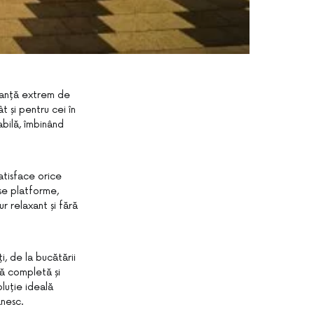
acanță extrem de
t și pentru cei în
bilă, îmbinând
atisface orice
se platforme,
ur relaxant și fără
i, de la bucătării
ță completă și
luție ideală
ânesc.