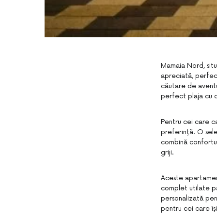
Mamaia Nord, situ
apreciată, perfect
căutare de aventu
perfect plaja cu d
Pentru cei care c
preferință. O sel
combină confortul
griji.
Aceste apartamente
complet utilate p
personalizată pen
pentru cei care îș