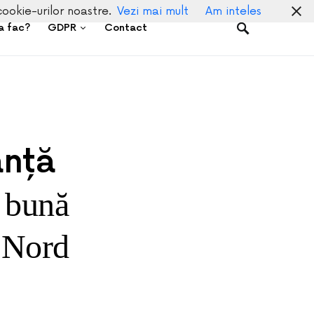
cookie-urilor noastre.
Vezi mai mult
Am inteles
a fac?
GDPR
Contact
anță
i bună
a Nord