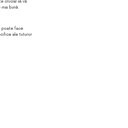
te crucial să vă
 o mai bună
it poate face
cifice ale tuturor