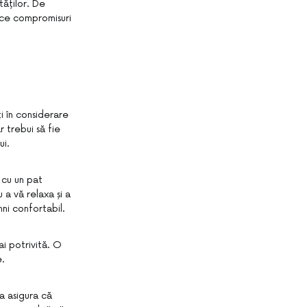
tăților. De
ace compromisuri
i în considerare
 trebui să fie
ui.
 cu un pat
 a vă relaxa și a
ni confortabil.
ai potrivită. O
e.
a asigura că