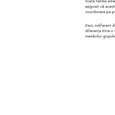
toată familia este 
asigurați că aceșt
coordonare pe par
Deci, indiferent d
diferența între o 
membrilor grupulu