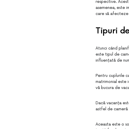
respective. Acestea
asemenea, este im
care să afecteze c
Tipuri d
Atunci când planif
este tipul de cam
influențată de num
Pentru cuplurile 
matrimonial este i
vă bucura de vaca
Dacă vacanța este 
astfel de cameră o
Aceasta este o so