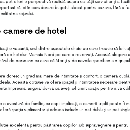
 pot oferi o perspectivă realistă asupra calității serviciilor și a facili
portant să iei în considerare bugetul alocat pentru cazare, fără a f
alitatea sejurului.
e camere de hotel
icați o vacanță, unul dintre aspectele cheie pe care trebuie să le luaț
eră de hoteluri Mamaia Nord pe care o rezervați. Această alegere ar
ărul de persoane cu care călătoriți și de nevoile specifice ale grupul
care doresc un grad mai mare de intimitate și confort, o cameră dublă
deală. Această opțiune vă oferă spațiul și intimitatea necesare pentru
nță împreună, asigurându-vă că aveți suficient spațiu pentru a vă odih
o aventură de familie, cu copii implicați, o cameră triplă poate fi m
feră spațiu suplimentar și adesea include un pat dublu și un pat singl
luție excelentă pentru păstrarea copiilor sub supraveghere și pentru 