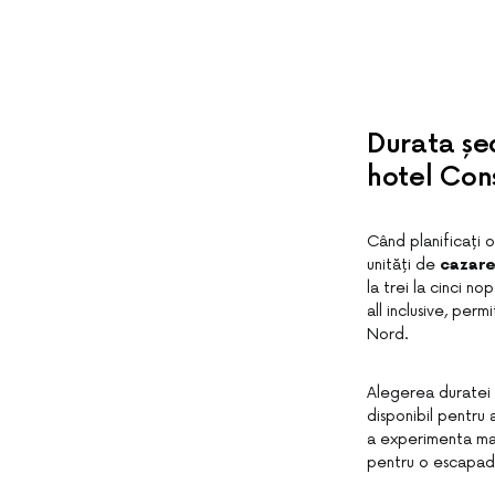
Durata șed
hotel Con
Când planificați o
unități de
cazare
la trei la cinci 
all inclusive, per
Nord.
Alegerea duratei ș
disponibil pentru 
a experimenta mai 
pentru o escapadă