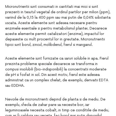
Micronutrientii sunt consumati in cantitati mai mici si sunt
prezenti in tesutul vegetal de ordinul partilor per milion (ppm),
variind de la 0,15 la 400 ppm sau mai putin de 0,04% substanta
uscata. Aceste elemente sunt adesea necesare pentru
enzimele esentiale si pentru metabolismul plantei. Deoarece
aceste elemente permit catalizatori (enzime), impactul lor
depaseste cu mult procentul lor in greutate. Micronutrientii
tipici sunt borul, zincul, molibdenul, fierul si manganul.
Aceste elemente sunt furnizate ca saruri solubile in apa. Fierul
prezinta probleme speciale deoarece se transforma in
compusi insolubili (bio-indisponibili) la concentratii moderate
de pH si fosfat in sol. Din acest motiv, fierul este adesea
administrat ca un complex chelat, de exemplu, derivatii EDTA
sau EDDHA.
Nevoile de micronutrienti depind de planta si de mediu. De
exemplu, sfecla de zahar pare sa necesite bor, iar
leguminoasele necesita cobalt, in timp ce conditiile de mediu,
cum ar fi caldura sau seceta, fac borul mai putin disponibil