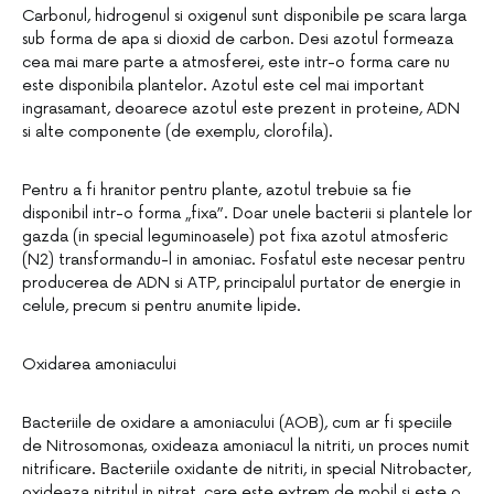
Carbonul, hidrogenul si oxigenul sunt disponibile pe scara larga
sub forma de apa si dioxid de carbon. Desi azotul formeaza
cea mai mare parte a atmosferei, este intr-o forma care nu
este disponibila plantelor. Azotul este cel mai important
ingrasamant, deoarece azotul este prezent in proteine, ADN
si alte componente (de exemplu, clorofila).
Pentru a fi hranitor pentru plante, azotul trebuie sa fie
disponibil intr-o forma „fixa”. Doar unele bacterii si plantele lor
gazda (in special leguminoasele) pot fixa azotul atmosferic
(N2) transformandu-l in amoniac. Fosfatul este necesar pentru
producerea de ADN si ATP, principalul purtator de energie in
celule, precum si pentru anumite lipide.
Oxidarea amoniacului
Bacteriile de oxidare a amoniacului (AOB), cum ar fi speciile
de Nitrosomonas, oxideaza amoniacul la nitriti, un proces numit
nitrificare. Bacteriile oxidante de nitriti, in special Nitrobacter,
oxideaza nitritul in nitrat, care este extrem de mobil si este o