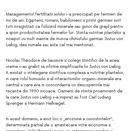
Managementul fertilitatii solului i-a preocupat pe fermieri de
mii de ani. Egiptenii, romanii, babilonienii si primii germani sunt
toti inregistrati ca folosind minerale sau gunoi de grajd pentru
a spori productivitatea fermelor lor. Stiinta nutritiei plantelor a
inceput cu mult inainte de munca chimistului german Justus von
Liebig, desi numele sau este cel mai mentionat.
Nicolas Théodore de Saussure si colegii stiintifici de la acea
vreme s-au grabit sa infirme simplificarile lui Justus von Liebig.
A existat o intelegere stiintifica complexa a nutritiei plantelor,
in care rolul humusului si al interactiunilor organo-minerale era
central si care era in concordanta cu descoperirile mai
recente din 1990 incoace. Oamenii de stiinta proeminenti de
la care Justus von Liebig s-a inspirat au fost Carl Ludwig
Sprenger si Hermann Hellriegel.
In acest domeniu, a avut loc o „eroziune a cunostintelor”,
determinata partial de o amestecare intre economie si