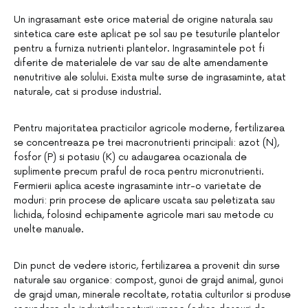
Un ingrasamant este orice material de origine naturala sau
sintetica care este aplicat pe sol sau pe tesuturile plantelor
pentru a furniza nutrienti plantelor. Ingrasamintele pot fi
diferite de materialele de var sau de alte amendamente
nenutritive ale solului. Exista multe surse de ingrasaminte, atat
naturale, cat si produse industrial.
Pentru majoritatea practicilor agricole moderne, fertilizarea
se concentreaza pe trei macronutrienti principali: azot (N),
fosfor (P) si potasiu (K) cu adaugarea ocazionala de
suplimente precum praful de roca pentru micronutrienti.
Fermierii aplica aceste ingrasaminte intr-o varietate de
moduri: prin procese de aplicare uscata sau peletizata sau
lichida, folosind echipamente agricole mari sau metode cu
unelte manuale.
Din punct de vedere istoric, fertilizarea a provenit din surse
naturale sau organice: compost, gunoi de grajd animal, gunoi
de grajd uman, minerale recoltate, rotatia culturilor si produse