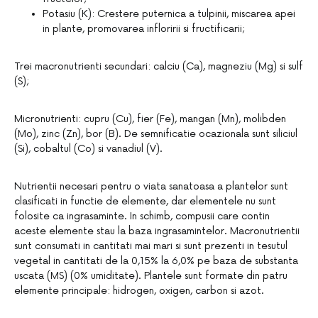
Potasiu (K): Crestere puternica a tulpinii, miscarea apei
in plante, promovarea infloririi si fructificarii;
Trei macronutrienti secundari: calciu (Ca), magneziu (Mg) si sulf
(S);
Micronutrienti: cupru (Cu), fier (Fe), mangan (Mn), molibden
(Mo), zinc (Zn), bor (B). De semnificatie ocazionala sunt siliciul
(Si), cobaltul (Co) si vanadiul (V).
Nutrientii necesari pentru o viata sanatoasa a plantelor sunt
clasificati in functie de elemente, dar elementele nu sunt
folosite ca ingrasaminte. In schimb, compusii care contin
aceste elemente stau la baza ingrasamintelor. Macronutrientii
sunt consumati in cantitati mai mari si sunt prezenti in tesutul
vegetal in cantitati de la 0,15% la 6,0% pe baza de substanta
uscata (MS) (0% umiditate). Plantele sunt formate din patru
elemente principale: hidrogen, oxigen, carbon si azot.