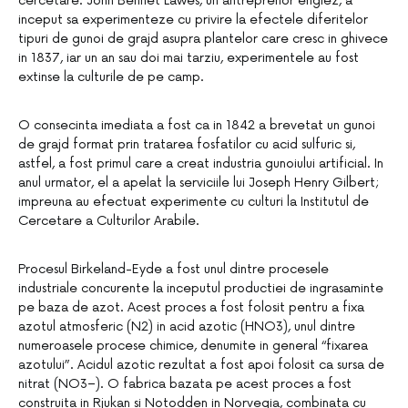
cercetare. John Bennet Lawes, un antreprenor englez, a
inceput sa experimenteze cu privire la efectele diferitelor
tipuri de gunoi de grajd asupra plantelor care cresc in ghivece
in 1837, iar un an sau doi mai tarziu, experimentele au fost
extinse la culturile de pe camp.
O consecinta imediata a fost ca in 1842 a brevetat un gunoi
de grajd format prin tratarea fosfatilor cu acid sulfuric si,
astfel, a fost primul care a creat industria gunoiului artificial. In
anul urmator, el a apelat la serviciile lui Joseph Henry Gilbert;
impreuna au efectuat experimente cu culturi la Institutul de
Cercetare a Culturilor Arabile.
Procesul Birkeland-Eyde a fost unul dintre procesele
industriale concurente la inceputul productiei de ingrasaminte
pe baza de azot. Acest proces a fost folosit pentru a fixa
azotul atmosferic (N2) in acid azotic (HNO3), unul dintre
numeroasele procese chimice, denumite in general “fixarea
azotului”. Acidul azotic rezultat a fost apoi folosit ca sursa de
nitrat (NO3−). O fabrica bazata pe acest proces a fost
construita in Rjukan si Notodden in Norvegia, combinata cu