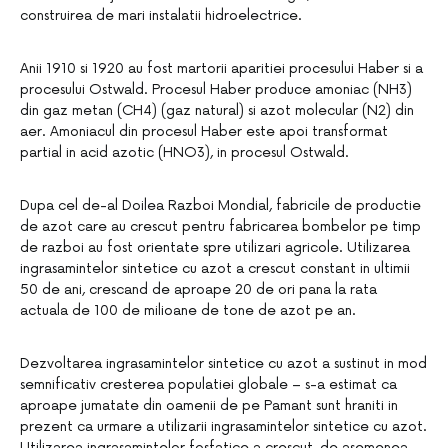
construirea de mari instalatii hidroelectrice.
Anii 1910 si 1920 au fost martorii aparitiei procesului Haber si a
procesului Ostwald. Procesul Haber produce amoniac (NH3)
din gaz metan (CH4) (gaz natural) si azot molecular (N2) din
aer. Amoniacul din procesul Haber este apoi transformat
partial in acid azotic (HNO3), in procesul Ostwald.
Dupa cel de-al Doilea Razboi Mondial, fabricile de productie
de azot care au crescut pentru fabricarea bombelor pe timp
de razboi au fost orientate spre utilizari agricole. Utilizarea
ingrasamintelor sintetice cu azot a crescut constant in ultimii
50 de ani, crescand de aproape 20 de ori pana la rata
actuala de 100 de milioane de tone de azot pe an.
Dezvoltarea ingrasamintelor sintetice cu azot a sustinut in mod
semnificativ cresterea populatiei globale – s-a estimat ca
aproape jumatate din oamenii de pe Pamant sunt hraniti in
prezent ca urmare a utilizarii ingrasamintelor sintetice cu azot.
Utilizarea ingrasamintelor fosfatice a crescut, de asemenea,