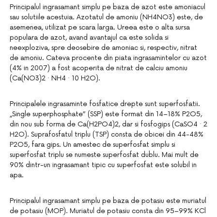
Principalul ingrasamant simplu pe baza de azot este amoniacul
sau solutiile acestuia. Azotatul de amoniu (NH4NO3) este, de
asemenea, utilizat pe scara larga. Ureea este o alta sursa
populara de azot, avand avantajul ca este solida si
neexploziva, spre deosebire de amoniac si, respectiv, nitrat
de amoniu. Cateva procente din piata ingrasamintelor cu azot
(4% in 2007) a fost acoperita de nitrat de calciu amoniu
(Ca(NO3)2 · NH4 · 10 H2O).
Principalele ingrasaminte fosfatice drepte sunt superfosfatii.
„Single superphosphate” (SSP) este format din 14–18% P2O5,
din nou sub forma de Ca(H2PO4)2, dar si fosfogips (CaSO4 · 2
H2O). Suprafosfatul triplu (TSP) consta de obicei din 44-48%
P2O5, fara gips. Un amestec de superfosfat simplu si
superfosfat triplu se numeste superfosfat dublu. Mai mult de
90% dintr-un ingrasamant tipic cu superfosfat este solubil in
apa.
Principalul ingrasamant simplu pe baza de potasiu este muriatul
de potasiu (MOP). Muriatul de potasiu consta din 95–99% KCl