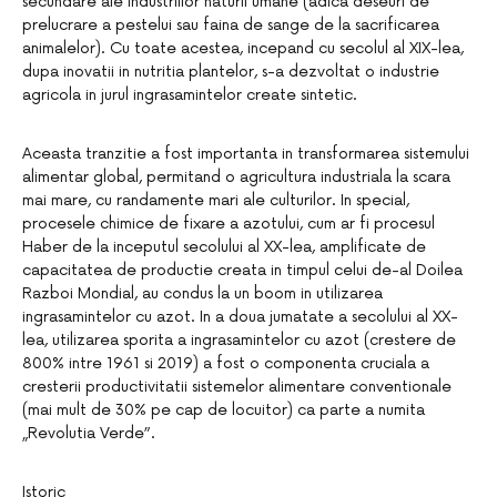
secundare ale industriilor naturii umane (adica deseuri de
prelucrare a pestelui sau faina de sange de la sacrificarea
animalelor). Cu toate acestea, incepand cu secolul al XIX-lea,
dupa inovatii in nutritia plantelor, s-a dezvoltat o industrie
agricola in jurul ingrasamintelor create sintetic.
Aceasta tranzitie a fost importanta in transformarea sistemului
alimentar global, permitand o agricultura industriala la scara
mai mare, cu randamente mari ale culturilor. In special,
procesele chimice de fixare a azotului, cum ar fi procesul
Haber de la inceputul secolului al XX-lea, amplificate de
capacitatea de productie creata in timpul celui de-al Doilea
Razboi Mondial, au condus la un boom in utilizarea
ingrasamintelor cu azot. In a doua jumatate a secolului al XX-
lea, utilizarea sporita a ingrasamintelor cu azot (crestere de
800% intre 1961 si 2019) a fost o componenta cruciala a
cresterii productivitatii sistemelor alimentare conventionale
(mai mult de 30% pe cap de locuitor) ca parte a numita
„Revolutia Verde”.
Istoric