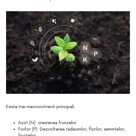
Exista trei macronutrienti principali:
Azot (N): cresterea frunzelor
Fosfor (P): Dezvoltarea radacinilor, florilor, semintelor,
fructelor;