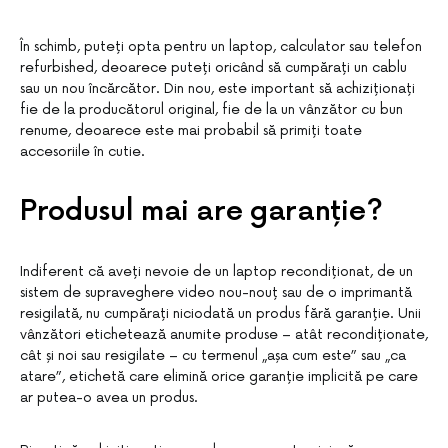
În schimb, puteți opta pentru un laptop, calculator sau telefon
refurbished, deoarece puteți oricând să cumpărați un cablu
sau un nou încărcător. Din nou, este important să achiziționați
fie de la producătorul original, fie de la un vânzător cu bun
renume, deoarece este mai probabil să primiți toate
accesoriile în cutie.
Produsul mai are garanție?
Indiferent că aveți nevoie de un laptop recondiționat, de un
sistem de supraveghere video nou-nouț sau de o imprimantă
resigilată, nu cumpărați niciodată un produs fără garanție. Unii
vânzători etichetează anumite produse – atât recondiționate,
cât și noi sau resigilate – cu termenul „așa cum este” sau „ca
atare”, etichetă care elimină orice garanție implicită pe care
ar putea-o avea un produs.