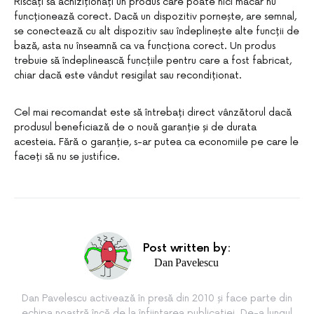
Riscați să achiziționați un produs care poate nici măcar nu
funcționează corect. Dacă un dispozitiv pornește, are semnal,
se conectează cu alt dispozitiv sau îndeplinește alte funcții de
bază, asta nu înseamnă ca va funcționa corect. Un produs
trebuie să îndeplinească funcțiile pentru care a fost fabricat,
chiar dacă este vândut resigilat sau recondiționat.
Cel mai recomandat este să întrebați direct vânzătorul dacă
produsul beneficiază de o nouă garanție și de durata
acesteia. Fără o garanție, s-ar putea ca economiile pe care le
faceți să nu se justifice.
Post written by:
Dan Pavelescu
Dan Pavelescu activează în presă din 2010 și face parte din
echipa noastră încă de la înființarea publicației. De-a lungul