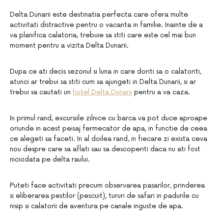
Delta Dunarii este destinatia perfecta care ofera multe
activitati distractive pentru o vacanta in familie. Inainte de a
va planifica calatoria, trebuie sa stiti care este cel mai bun
moment pentru a vizita Delta Dunarii.
Dupa ce ati decis sezonul si luna in care doriti sa o calatoriti,
atunci ar trebui sa stiti cum sa ajungeti in Delta Dunarii, si ar
trebui sa cautati un
hotel Delta Dunarii
pentru a va caza.
In primul rand, excursiile zilnice cu barca va pot duce aproape
oriunde in acest peisaj fermecator de apa, in functie de ceea
ce alegeti sa faceti. In al doilea rand, in fiecare zi exista ceva
nou despre care sa aflati sau sa descoperiti daca nu ati fost
niciodata pe delta raului.
Puteti face activitati precum observarea pasarilor, prinderea
si eliberarea pestilor (pescuit), tururi de safari in padurile cu
nisip si calatorii de aventura pe canale inguste de apa.