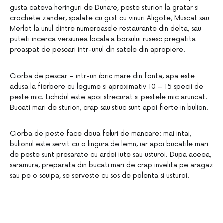
gusta cateva heringuri de Dunare, peste sturion la gratar si
crochete zander, spalate cu gust cu vinuri Aligote, Muscat sau
Merlot la unul dintre numeroasele restaurante din delta, sau
puteti incerca versiunea locala a borsului rusesc pregatita
proaspat de pescari intr-unul din satele din apropiere.
Ciorba de pescar – intr-un ibric mare din fonta, apa este
adusa la fierbere cu legume si aproximativ 10 – 15 specii de
peste mic. Lichidul este apoi strecurat si pestele mic aruncat.
Bucati mari de sturion, crap sau stiuc sunt apoi fierte in bulion.
Ciorba de peste face doua feluri de mancare: mai intai,
bulionul este servit cu o lingura de lemn, iar apoi bucatile mari
de peste sunt presarate cu ardei iute sau usturoi. Dupa aceea,
saramura, preparata din bucati mari de crap invelita pe aragaz
sau pe o scuipa, se serveste cu sos de polenta si usturoi.