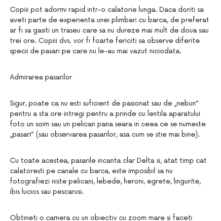
Copiii pot adormi rapid intr-o calatorie lunga. Daca doriti sa
aveti parte de experienta unei plimbari cu barca, de preferat
ar fi sa gasiti un traseu care sa nu dureze mai mult de doua sau
trei ore. Copiii dvs. vor fi foarte fericiti sa observe diferite
specii de pasari pe care nu le-au mai vazut niciodata.
Admirarea pasarilor
Sigur, poate ca nu esti suficient de pasionat sau de „nebun”
pentru a sta ore intregi pentru a prinde cu lentila aparatului
foto un soim sau un pelican pana seara in ceea ce se numeste
„pasari” (sau observarea pasarilor, asa cum se stie mai bine).
Cu toate acestea, pasarile incanta clar Delta si, atat timp cat
calatoresti pe canale cu barca, este imposibil sa nu
fotografiezi niste pelicani, lebede, heroni, egrete, lingurite,
ibis lucios sau pescarusi.
Obtineti o camera cu un obiectiv cu zoom mare si faceti