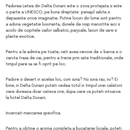
Padurea Letea din Delta Dunarii este o zona protejata si este
o parte a UNESCO, pe buna dreptate: peisajul saluta si
depaseste orice imaginatie. Putine locuri din lume sunt pentru
a aduna vegetatie luxurianta, dunele de nisip maruntite aici si
acolo de copitele cailor salbatici, parjoale, lacuri de sare si
plante exotice.
Pentru a le admira pe toate, veti avea nevoie de o barca si o
caruta trasa de cai, pentru a trece prin sate traditionale, unde
timpul pare sa se fi oprit pe loc.
Padure si desert in acelasi loc, cum suna? Nu suna rau, nu? Ei
bine, in Delta Dunarii puteti vedea totul in timpul unei calatorii
care dureaza doar cateva ore, dupa care va puteti intoarce
la hotel Delta Dunarii.
Incercati mancarea specifica
Pentru a obtine o aroma completa a bucatariei locale, puteti